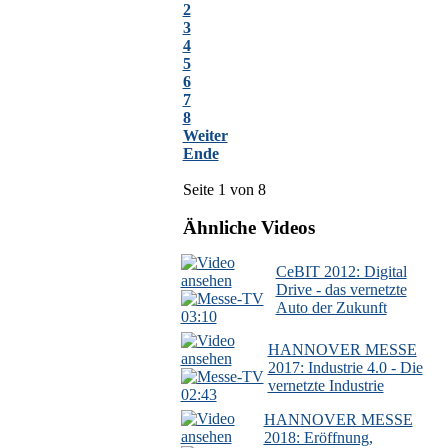
2
3
4
5
6
7
8
Weiter
Ende
Seite 1 von 8
Ähnliche Videos
CeBIT 2012: Digital
Drive - das vernetzte
Auto der Zukunft
03:10
HANNOVER MESSE
2017: Industrie 4.0 - Die
vernetzte Industrie
02:43
HANNOVER MESSE
2018: Eröffnung,