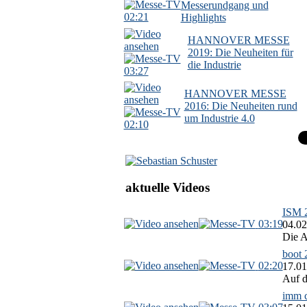
Messerundgang und
02:21
Highlights
HANNOVER MESSE
2019: Die Neuheiten für
die Industrie
03:27
HANNOVER MESSE
2016: Die Neuheiten rund
um Industrie 4.0
02:10
aktuelle Videos
ISM 2
03:19
04.02
Die A
boot 
02:20
17.01
Auf d
imm c