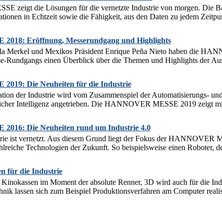
igt die Lösungen für die vernetzte Industrie von morgen. Die Basis 
mationen in Echtzeit sowie die Fähigkeit, aus den Daten zu jedem Zeitpu
18: Eröffnung, Messerundgang und Highlights
la Merkel und Mexikos Präsident Enrique Peña Nieto haben die H
-Rundgangs einen Überblick über die Themen und Highlights der Ausst
9: Die Neuheiten für die Industrie
ation der Industrie wird vom Zusammenspiel der Automatisierungs- und E
licher Intelligenz angetrieben. Die HANNOVER MESSE 2019 zeigt mit 
6: Die Neuheiten rund um Industrie 4.0
trie ist vernetzt. Aus diesem Grund liegt der Fokus der HANNOVER
hlreiche Technologien der Zukunft. So beispielsweise einen Roboter, de
n für die Industrie
n Kinokassen im Moment der absolute Renner, 3D wird auch für die Indu
ik lassen sich zum Beispiel Produktionsverfahren am Computer realist