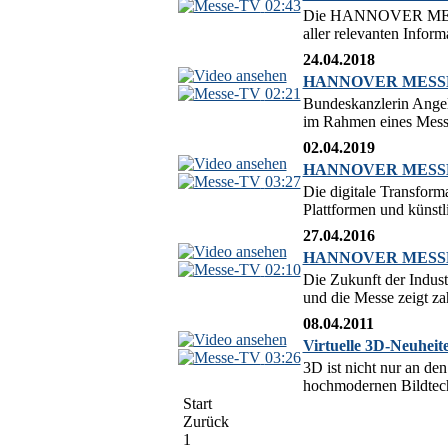
02:43
Die HANNOVER MESSE ze
aller relevanten Infor
24.04.2018
HANNOVER MESSE 20
02:21
Bundeskanzlerin Ange
im Rahmen eines Messe
02.04.2019
HANNOVER MESSE 201
03:27
Die digitale Transform
Plattformen und künst
27.04.2016
HANNOVER MESSE 201
02:10
Die Zukunft der Indus
und die Messe zeigt za
08.04.2011
Virtuelle 3D-Neuheite
03:26
3D ist nicht nur an de
hochmodernen Bildtechn
Start
Zurück
1