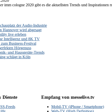
.2020
er imm cologne 2020 gibt es die aktuellsten Trends und Inspirationen 
auplatz der Audio-Industrie
n Hannover wird abgesagt
lity live erleben
he Intelligenz und 8K TV
zum Business-Festival
erfekten Hörgenuss
onik- und Hausgeräte-Trends
ng schlägt in Köln
& Dienste
Empfang von messelive.tv
SS-Feeds
Mobil-TV (iPhone / Smartphone)
ilfe
Web-TV (High Definition)