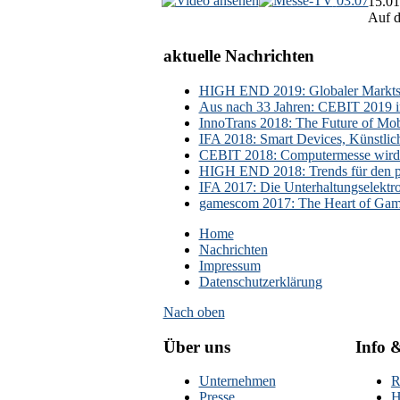
03:07
15.01
Auf d
aktuelle Nachrichten
HIGH END 2019: Globaler Marktsch
Aus nach 33 Jahren: CEBIT 2019 i
InnoTrans 2018: The Future of Mobi
IFA 2018: Smart Devices, Künstlic
CEBIT 2018: Computermesse wird 
HIGH END 2018: Trends für den p
IFA 2017: Die Unterhaltungselektr
gamescom 2017: The Heart of Gami
Home
Nachrichten
Impressum
Datenschutzerklärung
Nach oben
Über uns
Info 
Unternehmen
R
Presse
H