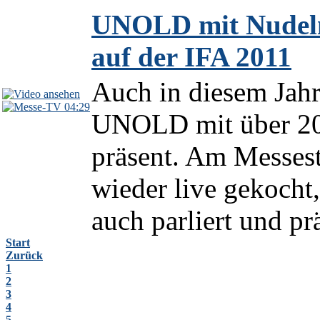
UNOLD mit Nudelme
auf der IFA 2011
Auch in diesem Jahr
04:29
UNOLD mit über 20 
präsent. Am Messest
wieder live gekocht
auch parliert und prä
Start
Zurück
1
2
3
4
5