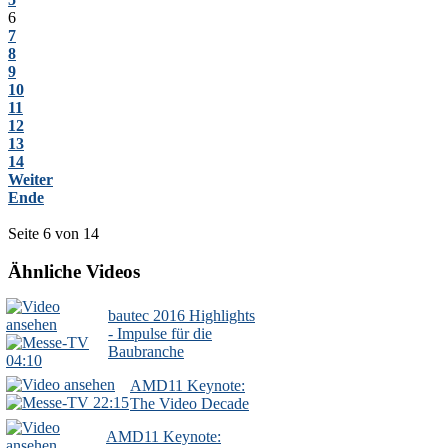
6
7
8
9
10
11
12
13
14
Weiter
Ende
Seite 6 von 14
Ähnliche Videos
bautec 2016 Highlights
- Impulse für die
Baubranche
04:10
AMD11 Keynote:
22:15
The Video Decade
AMD11 Keynote: