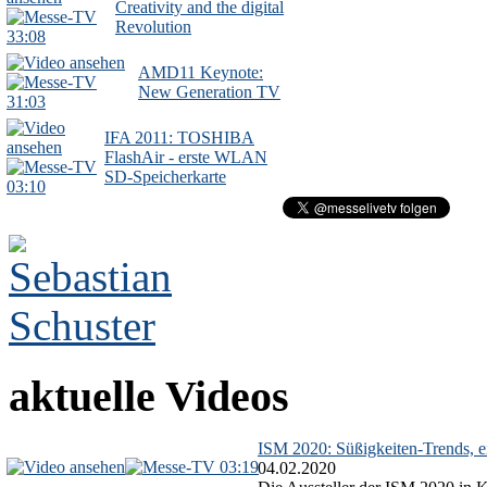
Creativity and the digital
Revolution
33:08
AMD11 Keynote:
New Generation TV
31:03
IFA 2011: TOSHIBA
FlashAir - erste WLAN
SD-Speicherkarte
03:10
aktuelle Videos
ISM 2020: Süßigkeiten-Trends, ex
03:19
04.02.2020