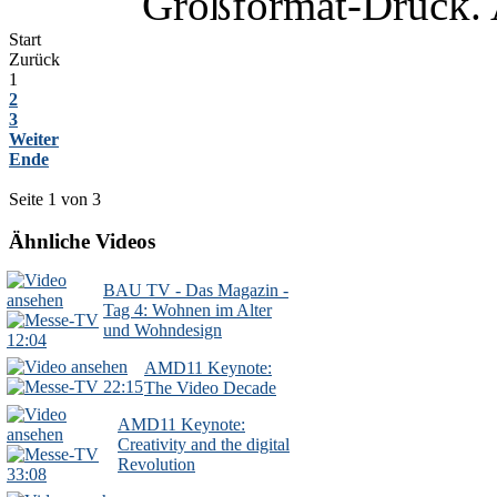
Großformat-Druck. 
Start
Zurück
1
2
3
Weiter
Ende
Seite 1 von 3
Ähnliche Videos
BAU TV - Das Magazin -
Tag 4: Wohnen im Alter
und Wohndesign
12:04
AMD11 Keynote:
22:15
The Video Decade
AMD11 Keynote:
Creativity and the digital
Revolution
33:08