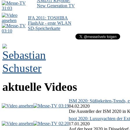
AMD11 Keynote:
New Generation TV
31:03
IFA 2011: TOSHIBA
FlashAir - erste WLAN
SD-Speicherkarte
03:10
aktuelle Videos
ISM 2020: Süßigkeiten-Trends, ex
03:19
04.02.2020
Die Aussteller der ISM 2020 in Kö
boot 2020: Luxusyachten der Ext
02:20
17.01.2020
Auf der boot 2020 in Düsseldorf 