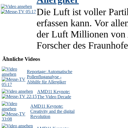
Die Luft ist voller Par
05:17
erfassen kann. Vor alle
der Luft Millionen von 
Forscher des Fraunhofer
Ähnliche Videos
Reportage: Automatische
Pollenfluganalyse -
Abhilfe für Allergiker
05:17
AMD11 Keynote:
22:15
The Video Decade
AMD11 Keynote:
Creativity and the digital
Revolution
33:08