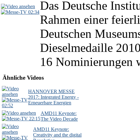
Das Deutsche Instit
02:34
Rahmen einer feierl
Deutschen Museums 
Dieselmedaille 201
16 Nominierungen wä
Ähnliche Videos
HANNOVER MESSE
2017: Integrated Energy -
Erneuerbare Energien
02:52
AMD11 Keynote:
22:15
The Video Decade
AMD11 Keynote:
Creativity and the digital