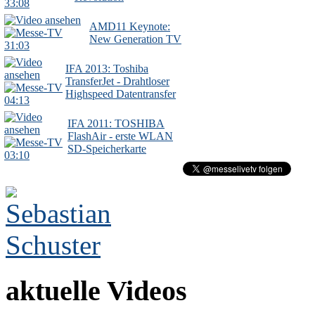
33:08
AMD11 Keynote:
New Generation TV
31:03
IFA 2013: Toshiba
TransferJet - Drahtloser
Highspeed Datentransfer
04:13
IFA 2011: TOSHIBA
FlashAir - erste WLAN
SD-Speicherkarte
03:10
aktuelle Videos