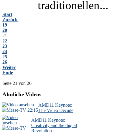
traditionellen...
Start
Zurück
19
20
21
22
23
24
25
26
Weiter
Ende
Seite 21 von 26
Ähnliche Videos
AMD11 Keynote:
22:15
The Video Decade
AMD11 Keynote:
Creativity and the digital
Revolution